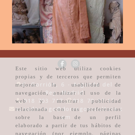
Este sitio web utiliza cookies
propias y de terceros que permiten
C. Gorrión, 6 -
Arganda del
mejorar la usabilidad de
Rey,
Madrid
navegación, analizar el uso de la
918 703 717
918 70 37 17
web y mostrar publicidad
susodorrego
dorregoescultura.c
relacionada con tus preferencias
susodorrego
dorre
om
sobre la base de un perfil
elaborado a partir de tus hábitos de
navegación (por ejemplo, páginas