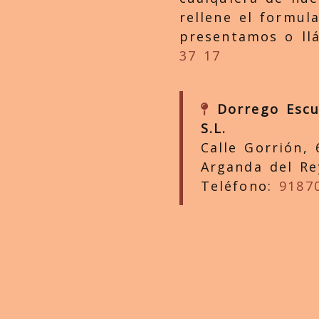
rellene el formul
presentamos o ll
37 17
Dorrego Escul
S.L.
Calle Gorrión, 
Arganda del Re
Teléfono:
9187