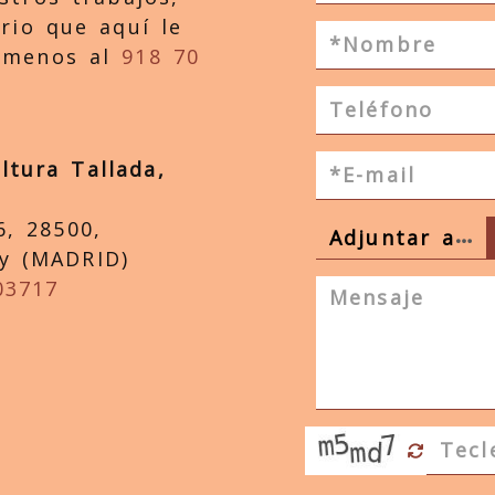
ario que aquí le
ámenos al
918 70
tura Tallada,
6, 28500,
…
Adjuntar a
y (MADRID)
rchivo
03717